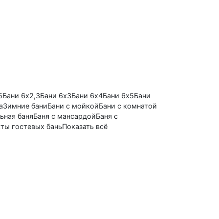
5
Бани 6х2,3
Бани 6х3
Бани 6х4
Бани 6х5
Бани
а
Зимние бани
Бани с мойкой
Бани с комнатой
ьная баня
Баня с мансардой
Баня с
ты гостевых бань
Показать всё