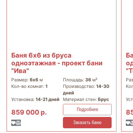
Баня 6х6 из бруса
Б
одноэтажная - проект бани
о
"Ива"
"
Размер:
6х6
м
Площадь:
36
м²
Ра
Кол-во комнат:
1
Производство:
14-30
Ко
дней
Установка:
14-21 дней
Материал стен:
Брус
Ус
Подробнее
859 000 р.
8
Заказать баню