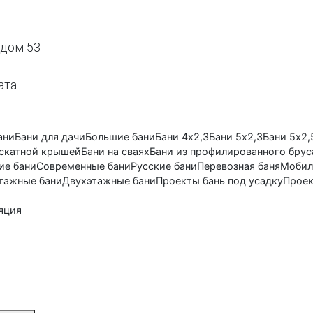
 дом 53
ата
ани
Бани для дачи
Большие бани
Бани 4х2,3
Бани 5х2,3
Бани 5х2,
ускатной крышей
Бани на сваях
Бани из профилированного брус
ие бани
Современные бани
Русские бани
Перевозная баня
Мобил
тажные бани
Двухэтажные бани
Проекты бань под усадку
Проек
яция