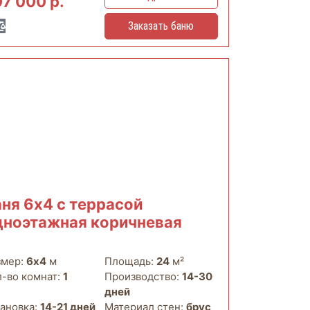
7 000 р.
Заказать баню
аня 6х4 с террасой
дноэтажная коричневая
змер:
6х4
м
Площадь:
24
м²
л-во комнат:
1
Производство:
14-30
дней
тановка:
14-21 дней
Материал стен:
брус