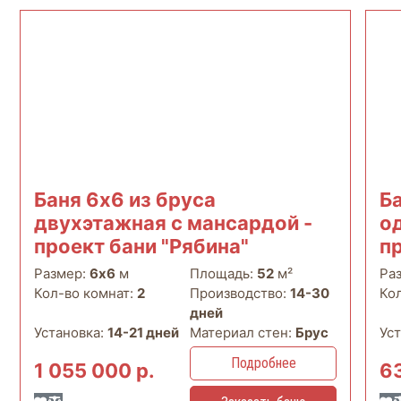
Баня 6х6 из бруса
Ба
двухэтажная с мансардой -
о
проект бани "Рябина"
пр
Размер:
6х6
м
Площадь:
52
м²
Ра
Кол-во комнат:
2
Производство:
14-30
Ко
дней
Установка:
14-21 дней
Материал стен:
Брус
Ус
Подробнее
1 055 000 р.
6