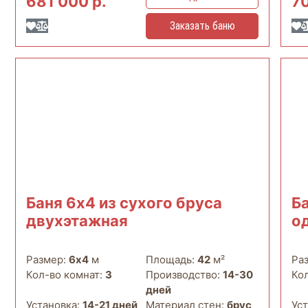
681 000 р.
70
Заказать баню
Баня 6х4 из сухого бруса
Б
двухэтажная
о
Размер:
6х4
м
Площадь:
42
м²
Ра
Кол-во комнат:
3
Производство:
14-30
Ко
дней
Установка:
14-21 дней
Материал стен:
брус
Ус