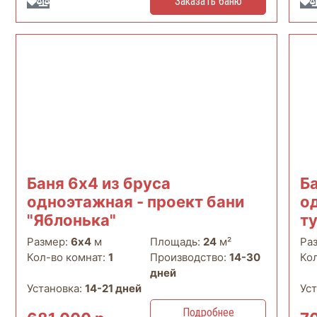
Заказать баню
Баня 6х4 из бруса
Ба
одноэтажная - проект бани
о
"Яблонька"
т
Размер:
6х4
м
Площадь:
24
м²
Ра
Кол-во комнат:
1
Производство:
14-30
Ко
дней
Установка:
14-21 дней
Ус
Подробнее