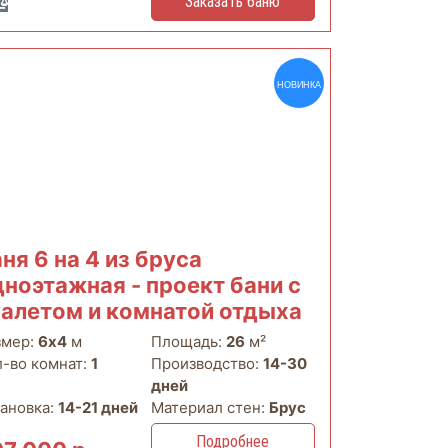
Заказать баню
НОВИНКА
ня 6 на 4 из бруса
дноэтажная - проект бани с
уалетом и комнатой отдыха
змер:
6х4
м
Площадь:
26
м²
л-во комнат:
1
Производство:
14-30
дней
тановка:
14-21 дней
Материал стен:
Брус
Подробнее