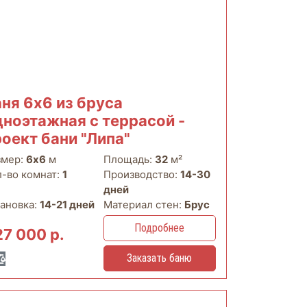
аня 6х6 из бруса
дноэтажная с террасой -
роект бани "Липа"
змер:
6х6
м
Площадь:
32
м²
л-во комнат:
1
Производство:
14-30
дней
тановка:
14-21 дней
Материал стен:
Брус
Подробнее
7 000 р.
Заказать баню