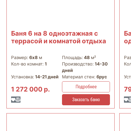
Баня 6 на 8 одноэтажная с
Ба
террасой и комнатой отдыха
о
Размер:
6х8
м
Площадь:
48
м²
Ра
Кол-во комнат:
1
Производство:
14-30
Ко
дней
Установка:
14-21 дней
Материал стен:
брус
Ус
Подробнее
1 272 000 р.
7
Заказать баню