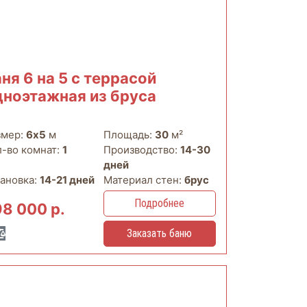
ня 6 на 5 с террасой
дноэтажная из бруса
змер:
6х5
м
Площадь:
30
м²
л-во комнат:
1
Производство:
14-30
дней
тановка:
14-21 дней
Материал стен:
брус
Подробнее
98 000 р.
Заказать баню