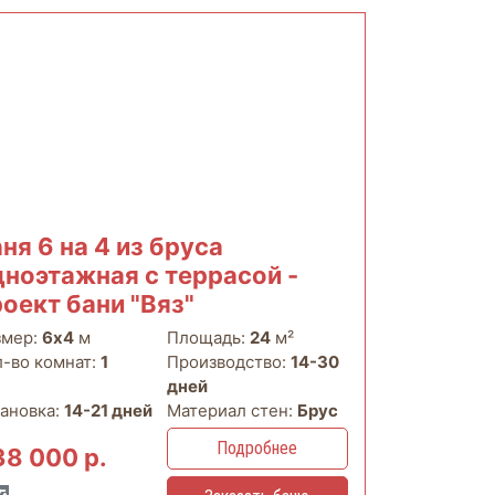
ня 6 на 4 из бруса
дноэтажная с террасой -
оект бани "Вяз"
змер:
6х4
м
Площадь:
24
м²
л-во комнат:
1
Производство:
14-30
дней
тановка:
14-21 дней
Материал стен:
Брус
Подробнее
38 000 р.