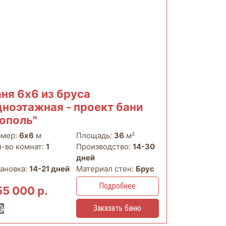
аня 6х6 из бруса
дноэтажная - проект бани
Тополь"
змер:
6х6
м
Площадь:
36
м²
л-во комнат:
1
Производство:
14-30
дней
тановка:
14-21 дней
Материал стен:
Брус
Подробнее
55 000 р.
Заказать баню