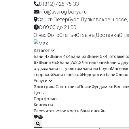
8 (812) 426-75-33
info@svarog-banya.ru
Санкт-Петербург, Пулковское шоссе,
C 09:00 до 21:00
О нас
Фото
Статьи
Отзывы
Доставка
Опл
Каталог
Бани 4х3
Бани 4х4
Бани 5х3
Бани 5х4
Готовые б
6х6
Бани 6х8
Бани 7х2,3
Летние бани
Бани с дв
отдыха
Бани с туалетом
Бани из бруса
Маленьк
террасой
Бани с печкой
Недорогие бани
Одноэ
Услуги
Электрика
Сантехника
Печки
Фундамент
Вентил
Цены
Портфолио
Контакты
Рассчитать
стоимость бани онлайн