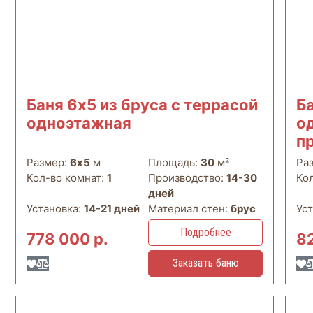
Баня 6х5 из бруса с террасой
Б
одноэтажная
о
п
Размер:
6х5
м
Площадь:
30
м²
Ра
Кол-во комнат:
1
Производство:
14-30
Ко
дней
Установка:
14-21 дней
Материал стен:
брус
Ус
Подробнее
778 000 р.
82
Заказать баню