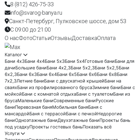
8 (812) 426-75-33
info@svarog-banya.ru
Санкт-Петербург, Пулковское шоссе, дом 53
C 09:00 до 21:00
О нас
Фото
Статьи
Отзывы
Доставка
Оплата
Каталог
Бани 4х3
Бани 4х4
Бани 5х3
Бани 5х4
Готовые бани
Бани для
дачи
Большие бани
Бани 4х2,3
Бани 5х2,3
Бани 5х2,5
Бани
6х2,3
Бани 6х3
Бани 6х4
Бани 6х5
Бани 6х6
Бани 6х8
Бани
7х2,3
Летние бани
Бани с двускатной крышей
Бани на
сваях
Бани из профилированного бруса
Зимние бани
Бани с
мойкой
Бани с комнатой отдыха
Бани с туалетом
Бани из
бруса
Маленькие бани
Современные бани
Русские
бани
Перевозная баня
Мобильная баня
Баня с
мансардой
Баня с террасой
Бани с печкой
Недорогие
бани
Одноэтажные бани
Двухэтажные бани
Проекты бань
под усадку
Проекты гостевых бань
Показать всё
Услуги
Электрика
Сантехника
Печки
Фундамент
Вентиляция