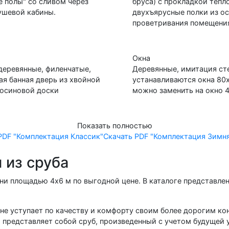
 полы" со сливом через
бруса) с прокладкой теп
душевой кабины.
двухъярусные полки из ос
проветривания помещени
Окна
деревянные, филенчатые,
Деревянные, имитация сте
ая банная дверь из хвойной
устанавливаются окна 80х
з осиновой доски
можно заменить на окно 4
Показать полностью
 PDF
"Комплектация Классик"
Скачать PDF
"Комплектация Зимн
 из сруба
ани площадью 4х6 м по выгодной цене. В каталоге представл
не уступает по качеству и комфорту своим более дорогим кон
и представляет собой сруб, произведенный с учетом будущей 