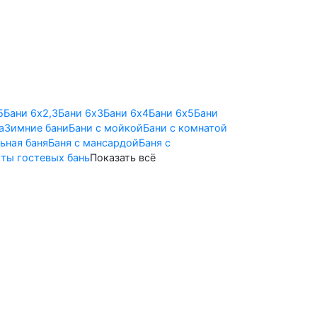
5
Бани 6х2,3
Бани 6х3
Бани 6х4
Бани 6х5
Бани
а
Зимние бани
Бани с мойкой
Бани с комнатой
ьная баня
Баня с мансардой
Баня с
ты гостевых бань
Показать всё