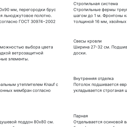
Стропильная система
0х90 мм, перегородки брус
Стропильные фермы треуг
я льноджутовое полотно.
шагом до 1 м. Фронтоны 
 согласно ГОСТ 30974−2002
толщиной 16 мм, хвойных
Свесы кровли
зможностью выбора цвета
Ширина 27-32 см. Подшив
ладкой ветрозащитной
доски.
ные элементы.
Внутренняя отделка
альным утеплителем Knauf с
Потолок подшивается евр
онных мембран согласно
укладывается строганая 
Парная
душевой поддон 80х80 см.
Отделывается осиновой ва