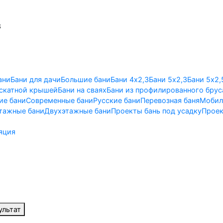
3
ани
Бани для дачи
Большие бани
Бани 4х2,3
Бани 5х2,3
Бани 5х2,
ускатной крышей
Бани на сваях
Бани из профилированного брус
ие бани
Современные бани
Русские бани
Перевозная баня
Мобил
тажные бани
Двухэтажные бани
Проекты бань под усадку
Проек
яция
ультат