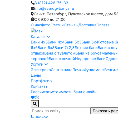
8 (812) 426-75-33
info@svarog-banya.ru
Санкт-Петербург, Пулковское шоссе, дом 5
C 09:00 до 21:00
О нас
Фото
Статьи
Отзывы
Доставка
Оплата
Каталог
Бани 4х3
Бани 4х4
Бани 5х3
Бани 5х4
Готовые б
6х6
Бани 6х8
Бани 7х2,3
Летние бани
Бани с дв
отдыха
Бани с туалетом
Бани из бруса
Маленьк
террасой
Бани с печкой
Недорогие бани
Одноэ
Услуги
Электрика
Сантехника
Печки
Фундамент
Вентил
Цены
Портфолио
Контакты
Рассчитать
стоимость бани онлайн
Показать рез
Звонок