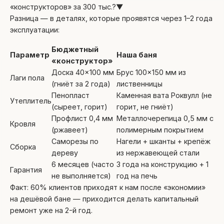
«конструкторов» за 300 тыс.?
▼
Разница — в деталях, которые проявятся через 1–2 года
эксплуатации:
Бюджетный
Параметр
Наша баня
«конструктор»
Доска 40×100 мм
Брус 100×150 мм из
Лаги пола
(гниёт за 2 года)
лиственницы
Пенопласт
Каменная вата Роквулл (не
Утеплитель
(сыреет, горит)
горит, не гниёт)
Профлист 0,4 мм
Металлочерепица 0,5 мм с
Кровля
(ржавеет)
полимерным покрытием
Саморезы по
Нагели + шканты + крепёж
Сборка
дереву
из нержавеющей стали
6 месяцев (часто
3 года на конструкцию + 1
Гарантия
не выполняется)
год на печь
Факт: 60% клиентов приходят к нам после «экономии»
на дешёвой бане — приходится делать капитальный
ремонт уже на 2-й год.