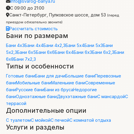
info@svarog-banya.ru
C 09:00 до 21:00
Санкт-Петербург, Пулковское шоссе, дом 53
(перед
приездом обязательно звоните)
Рассчитать стоимость
Бани по размерам
Бани 4х3
Бани 4х4
Бани 4х2,3
Бани 5х4
Бани 5х3
Бани
5х2,3
Бани 6х5
Бани 6х6
Бани 6х4
Бани 6х3
Бани 6х2,3
Бани
6х8
Бани 7х2,3
Типы и особенности
Готовые бани
Бани для дачи
Большие бани
Перевозные
бани
Мобильные бани
Маленькие бани
Современные
бани
Русские бани
Бани из бруса
Недорогие
бани
Одноэтажные бани
Двухэтажные бани
С мансардой
С
террасой
Дополнительные опции
С туалетом
С мойкой
С печкой
С комнатой отдыха
Услуги и разделы