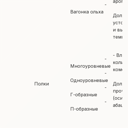
арома
-
Вагонка ольха
Должн
устойч
и выс
темпе
- Влия
-
колич
Многоуровневые
комфо
-
Одноуровневые
Полки
Должн
-
прочн
Г-образные
(осина
-
абаш)
П-образные