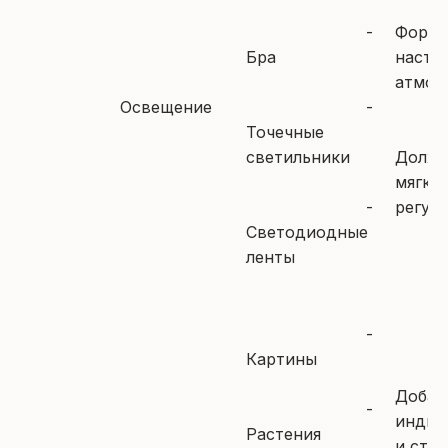
-
Форми
Бра
настр
атмос
Освещение
-
Точечные
светильники
Должн
мягки
-
регул
Светодиодные
ленты
-
Картины
Добав
-
индив
Растения
и стил