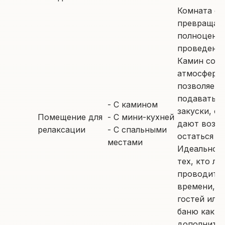
Комната о
превращает
полноценно
проведения
Камин соз
атмосферу,
позволяет 
подавать л
- С камином
закуски, с
Помещение для
- С мини-кухней
дают возм
релаксации
- С спальными
остаться на
местами
Идеально п
тех, кто л
проводить 
времени, п
гостей или
баню как
дополните