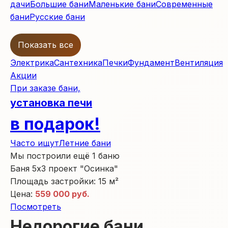
дачи
Большие бани
Маленькие бани
Современные
бани
Русские бани
Показать все
Электрика
Сантехника
Печки
Фундамент
Вентиляция
Акции
При заказе бани,
установка печи
в подарок!
Часто ищут
Летние бани
Мы построили
ещё 1 баню
Баня 5х3 проект "Осинка"
Площадь застройки:
15 м²
Цена:
559 000 руб.
Посмотреть
Недорогие бани