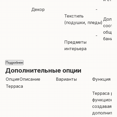
Декор
-
Текстиль
Долж
(подушки, пледы)
соотв
общей
-
бани
Предметы
интерьера
Подробнее
Дополнительные опции
Опция
Описание
Варианты
Функция
Терраса
Терраса ра
функционал
создавая
дополните