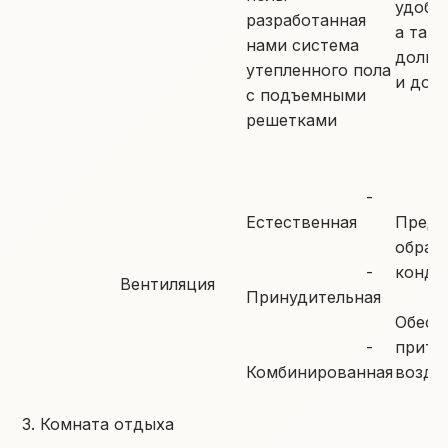
удобс
разработанная
а такж
нами система
долго
утепленного пола
и дос
с подъемными
решетками
-
Естественная
Предо
образ
-
конде
Вентиляция
Принудительная
Обесп
-
прито
Комбинированная
возду
3. Комната отдыха