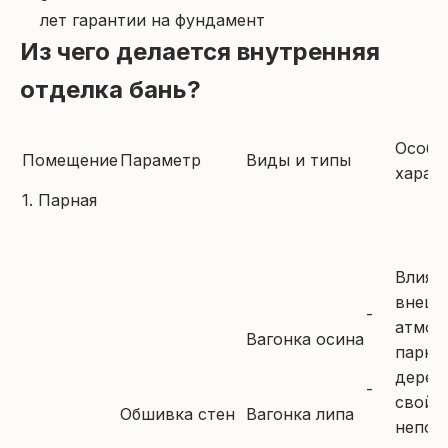
лет гарантии на фундамент
Из чего делается внутренняя
отделка бань?
Особе
Помещение
Параметр
Виды и типы
харак
1. Парная
Влияе
внешн
-
атмос
Вагонка осина
парно
дерев
-
свой
Обшивка стен
Вагонка липа
непов