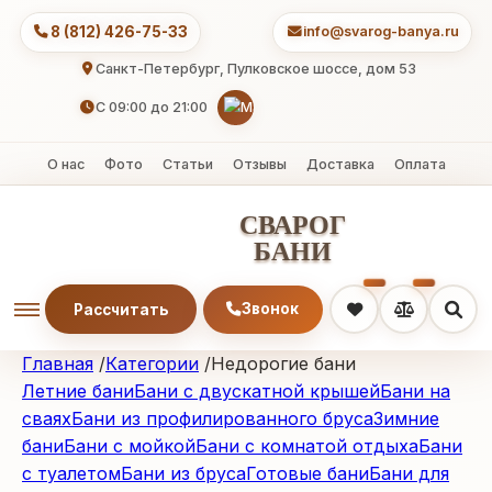
8 (812) 426-75-33
info@svarog-banya
Санкт-Петербург, Пулковское шоссе, дом 53
C 09:00 до 21:00
О нас
Фото
Статьи
Отзывы
Доставка
Оплат
СВАРОГ
БАНИ
Звонок
Рассчитать
Главная
/
Категории
/
Недорогие бани
Летние бани
Бани с двускатной крышей
Бани на
сваях
Бани из профилированного бруса
Зимние
бани
Бани с мойкой
Бани с комнатой отдыха
Бани
с туалетом
Бани из бруса
Готовые бани
Бани для