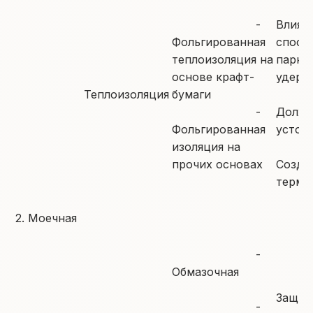
-
Влияе
Фольгированная
спосо
теплоизоляция на
парно
основе крафт-
удерж
Теплоизоляция
бумаги
-
Должн
Фольгированная
устойч
изоляция на
прочих основах
Созда
термо
2. Моечная
-
Обмазочная
Защищ
-