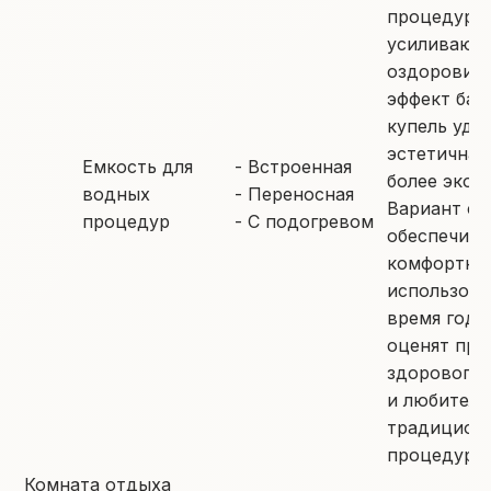
процедуры
усиливающ
оздоровит
эффект бан
купель удо
эстетична,
Емкость для
- Встроенная
более экон
водных
- Переносная
Вариант с 
процедур
- С подогревом
обеспечива
комфортно
использова
время года
оценят пр
здорового 
и любители
традицион
процедур.
Комната отдыха