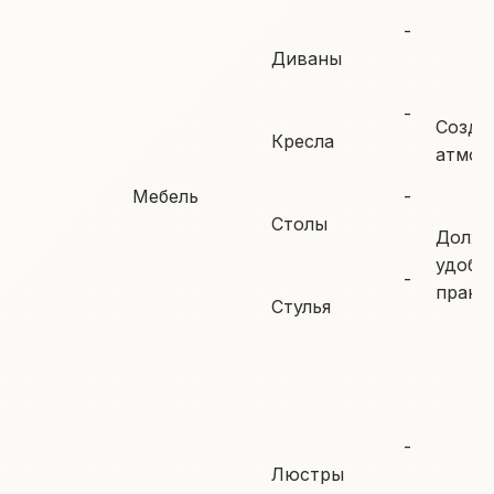
-
Диваны
-
Созда
Кресла
атмос
Мебель
-
Столы
Должн
удобн
-
практ
Стулья
-
Люстры