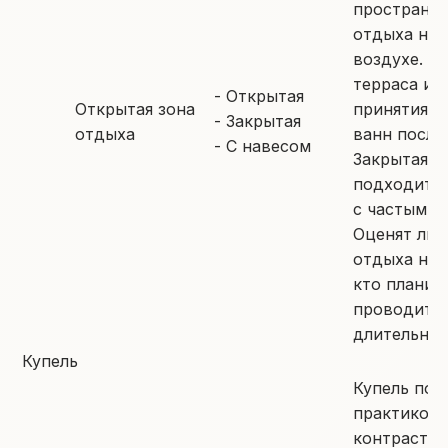
пространст
отдыха на 
воздухе. О
терраса ид
- Открытая
Открытая зона
принятия 
- Закрытая
отдыха
ванн после
- С навесом
Закрытая и
подходит д
с частыми 
Оценят лю
отдыха на 
кто планир
проводить 
длительное
Купель
Купель поз
практикова
контрастн