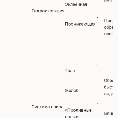
пол от
Оклеечная
Гидроизоляция
-
Предо
Проникающая
образ
плесен
-
Трап
Обесп
-
быстр
Желоб
воды
-
Система слива
«Проливные
Влияе
полы»-