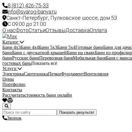
8 (812) 426-75-33
info@svarog-banya.ru
Санкт-Петербург, Пулковское шоссе, дом 53
C 09:00 до 21:00
О нас
Фото
Статьи
Отзывы
Доставка
Оплата
Каталог
Бани 4х3
Бани 4х4
Бани 5х3
Бани 5х4
Готовые бани
Бани для дачи
бани
Бани с двускатной крышей
Бани на сваях
Бани из профилир
бани
Русские бани
Перевозная баня
Мобильная баня
Баня с манс
гостевых бань
Показать всё
Услуги
Электрика
Сантехника
Печки
Фундамент
Вентиляция
Цены
Портфолио
Контакты
Рассчитать
стоимость бани онлайн
Показать результат
Звонок