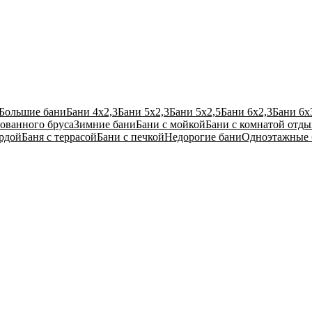
Большие бани
Бани 4х2,3
Бани 5х2,3
Бани 5х2,5
Бани 6х2,3
Бани 6х
ованного бруса
Зимние бани
Бани с мойкой
Бани с комнатой отды
ардой
Баня с террасой
Бани с печкой
Недорогие бани
Одноэтажные 