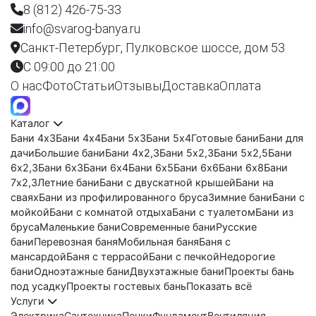
8 (812) 426-75-33
info@svarog-banya.ru
Санкт-Петербург, Пулковское шоссе, дом 53
C 09:00 до 21:00
О нас
Фото
Статьи
Отзывы
Доставка
Оплата
Каталог
Бани 4х3
Бани 4х4
Бани 5х3
Бани 5х4
Готовые бани
Бани для
дачи
Большие бани
Бани 4х2,3
Бани 5х2,3
Бани 5х2,5
Бани
6х2,3
Бани 6х3
Бани 6х4
Бани 6х5
Бани 6х6
Бани 6х8
Бани
7х2,3
Летние бани
Бани с двускатной крышей
Бани на
сваях
Бани из профилированного бруса
Зимние бани
Бани с
мойкой
Бани с комнатой отдыха
Бани с туалетом
Бани из
бруса
Маленькие бани
Современные бани
Русские
бани
Перевозная баня
Мобильная баня
Баня с
мансардой
Баня с террасой
Бани с печкой
Недорогие
бани
Одноэтажные бани
Двухэтажные бани
Проекты бань
под усадку
Проекты гостевых бань
Показать всё
Услуги
Электрика
Сантехника
Печки
Фундамент
Вентиляция