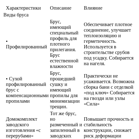
Характеристики
Описание
Влияние
Виды бруса
Брус,
Обеспечивает плотное
имеющий
соединение, улучшает
специальный
теплоизоляцию и
профиль для
•
герметичность.
плотного
Профилированный
Используется в
прилегания.
строительстве срубов
Брус
под усадку. Собирается
естественной
на нагеля.
влажности
Брус,
Практически не
• Сухой
прошедший
усаживается. Возможна
профилированный
сушку и
сборка бани с отделкой
брус с
имеющий
«под ключ» Собирается
компенсационными
пропилы для
на гвозди или узлы
пропилами
минимизации
«Сила»
трещин.
Тот же брус,
Домокомплект
но
Повышает прочность и
заводского
размеченный и
стабильность
изготовления «с
запиленный в
конструкции, снижает
перерубами»
заводских
риск деформации