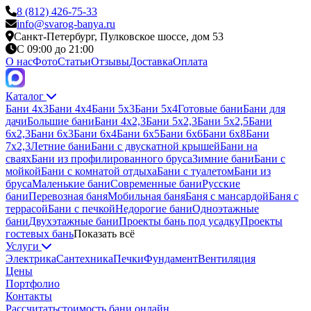
8 (812) 426-75-33
info@svarog-banya.ru
Санкт-Петербург, Пулковское шоссе, дом 53
C 09:00 до 21:00
О нас
Фото
Статьи
Отзывы
Доставка
Оплата
Каталог
Бани 4х3
Бани 4х4
Бани 5х3
Бани 5х4
Готовые бани
Бани для
дачи
Большие бани
Бани 4х2,3
Бани 5х2,3
Бани 5х2,5
Бани
6х2,3
Бани 6х3
Бани 6х4
Бани 6х5
Бани 6х6
Бани 6х8
Бани
7х2,3
Летние бани
Бани с двускатной крышей
Бани на
сваях
Бани из профилированного бруса
Зимние бани
Бани с
мойкой
Бани с комнатой отдыха
Бани с туалетом
Бани из
бруса
Маленькие бани
Современные бани
Русские
бани
Перевозная баня
Мобильная баня
Баня с мансардой
Баня с
террасой
Бани с печкой
Недорогие бани
Одноэтажные
бани
Двухэтажные бани
Проекты бань под усадку
Проекты
гостевых бань
Показать всё
Услуги
Электрика
Сантехника
Печки
Фундамент
Вентиляция
Цены
Портфолио
Контакты
Рассчитать
стоимость бани онлайн