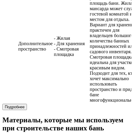
площадь бани. Жила
мансарда может служ
гостевой комнатой и
местом для отдыха.
Вариант для хранени
практичен для
владельцев большого
- Жилая
количества банных
Дополнительное
- Для хранения
принадлежностей ил
пространство
- Смотровая
садового инвентаря.
площадка
Смотровая площадка
идеальна для участко
красивым видом.
Подходит для тех, кт
хочет максимально
использовать
пространство и прид
бане
многофункционально
Подробнее
Материалы, которые мы используем
при строительстве наших бань