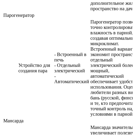
дополнительное жил
пространство на даче
Парогенератор
Парогенератор позво
точно контролироват
влажность в парной,
создавая оптимальн
микроклимат.
Встроенный вариант
- Встроенный в
экономит пространст
печь
отдельный
Устройство для
- Отдельный
электрический более
создания пара
электрический
мощный,
-
автоматический
Автоматический
обеспечивает удобст
использования. Оцен
любители разных ви
бань (русской, финск
и те, кто предпочита
точный контроль над
условиями в парной.
Мансарда
Мансарда значительн
увеличивает полезн