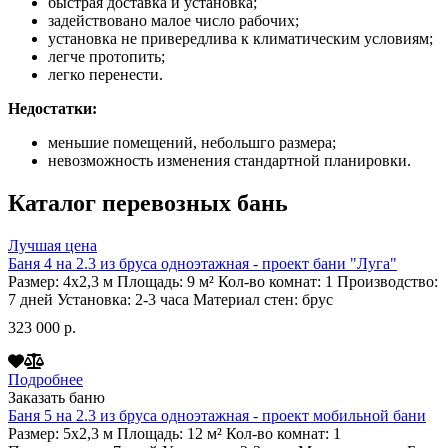
быстрая доставка и установка;
задействовано малое число рабочих;
установка не привередлива к климатическим условиям;
легче протопить;
легко перенести.
Недостатки:
меньшие помещений, небольшго размера;
невозможность изменения стандартной планировки.
Каталог перевозных бань
Лучшая цена
Баня 4 на 2.3 из бруса одноэтажная - проект бани "Луга"
Размер:
4х2,3
м
Площадь:
9
м²
Кол-во комнат:
1
Производство:
7 дней
Установка:
2-3 часа
Материал стен:
брус
323 000 р.
Подробнее
Заказать баню
Баня 5 на 2.3 из бруса одноэтажная - проект мобильной бани
Размер:
5х2,3
м
Площадь:
12
м²
Кол-во комнат:
1