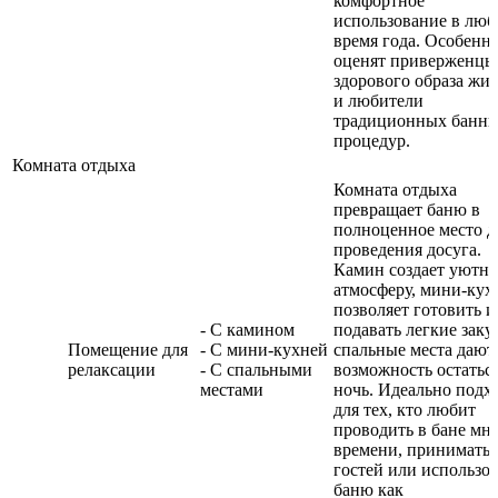
комфортное
использование в люб
время года. Особенн
оценят приверженцы
здорового образа жи
и любители
традиционных банн
процедур.
Комната отдыха
Комната отдыха
превращает баню в
полноценное место д
проведения досуга.
Камин создает уютн
атмосферу, мини-кух
позволяет готовить и
- С камином
подавать легкие заку
Помещение для
- С мини-кухней
спальные места дают
релаксации
- С спальными
возможность остаться
местами
ночь. Идеально подх
для тех, кто любит
проводить в бане мн
времени, принимать
гостей или использов
баню как