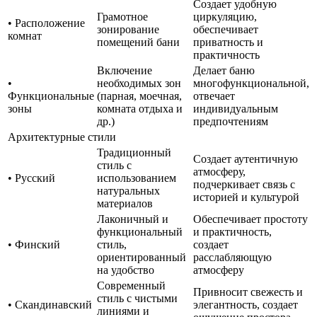
Создает удобную
Грамотное
циркуляцию,
• Расположение
зонирование
обеспечивает
комнат
помещений бани
приватность и
практичность
Включение
Делает баню
•
необходимых зон
многофункциональной,
Функциональные
(парная, моечная,
отвечает
зоны
комната отдыха и
индивидуальным
др.)
предпочтениям
Архитектурные стили
Традиционный
Создает аутентичную
стиль с
атмосферу,
• Русский
использованием
подчеркивает связь с
натуральных
историей и культурой
материалов
Лаконичный и
Обеспечивает простоту
функциональный
и практичность,
• Финский
стиль,
создает
ориентированный
расслабляющую
на удобство
атмосферу
Современный
Привносит свежесть и
стиль с чистыми
• Скандинавский
элегантность, создает
линиями и