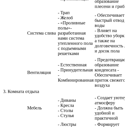
образование
плесени и грибк
- Трап
- Обеспечивает
- Желоб
быстрый отвод
- «Проливные
воды
полы»-
- Влияет на
Система слива
разработанная
удобство уборки
нами система
а также на
утепленного пола
долговечность л
с подъемными
и досок пола
решетками
- Предотвращае
- Естественная
образование
- Принудительная
конденсата -
Вентиляция
-
Обеспечивает
Комбинированная
приток свежего
воздуха
3. Комната отдыха
- Создает уютн
- Диваны
атмосферу
- Кресла
Мебель
- Должна быть
- Столы
удобной и
- Стулья
практичной
- Люстры
- Формирует