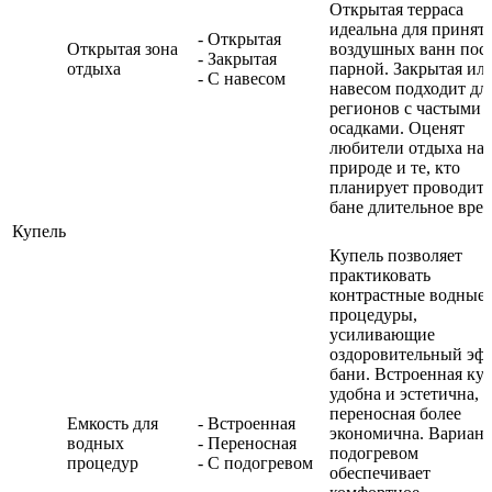
Открытая терраса
идеальна для принят
- Открытая
Открытая зона
воздушных ванн пос
- Закрытая
отдыха
парной. Закрытая или
- С навесом
навесом подходит дл
регионов с частыми
осадками. Оценят
любители отдыха на
природе и те, кто
планирует проводить
бане длительное врем
Купель
Купель позволяет
практиковать
контрастные водные
процедуры,
усиливающие
оздоровительный эф
бани. Встроенная ку
удобна и эстетична,
переносная более
Емкость для
- Встроенная
экономична. Вариант
водных
- Переносная
подогревом
процедур
- С подогревом
обеспечивает