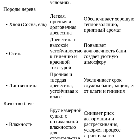
условиях.
Породы дерева
Легкая,
Обеспечивает хорошую
прочная и
• Хвоя (Сосна, ель)
теплоизоляцию,
долговечная
приятный аромат
древесина
Древесина с
высокой
Повышает
устойчивостью
долговечность бани,
• Осина
к гниению и
создает уютную
красивой
атмосферу
текстурой
Прочная и
твердая
Увеличивает срок
• Лиственница
древесина,
службы бани, защищает
устойчивая к
от влаги и гниения
влаге
Качество брус
Брус камерной
Снижает риск
сушки с
деформации и
оптимальной
• Влажность
растрескивания,
влажностью
ускоряет процесс
для
строительства
строительства