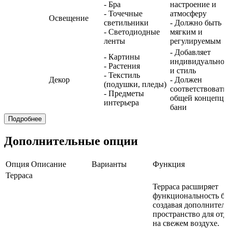
- Бра
настроение и
- Точечные
атмосферу
Освещение
светильники
- Должно быть
- Светодиодные
мягким и
ленты
регулируемым
- Добавляет
- Картины
индивидуальнос
- Растения
и стиль
- Текстиль
Декор
- Должен
(подушки, пледы)
соответствовать
- Предметы
общей концепц
интерьера
бани
Подробнее
Дополнительные опции
Опция
Описание
Варианты
Функция
Терраса
Терраса расширяет
функциональность ба
создавая дополнител
пространство для от
на свежем воздухе.