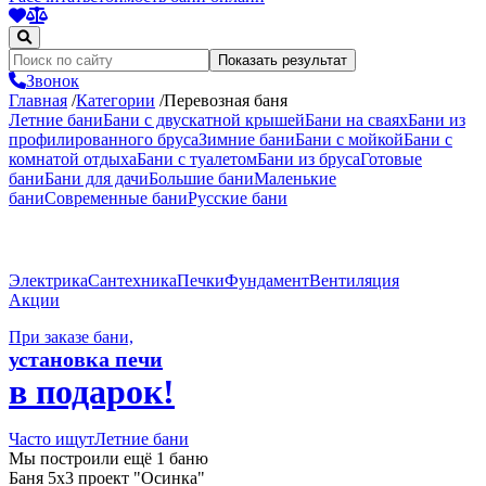
Показать результат
Звонок
Главная
/
Категории
/
Перевозная баня
Летние бани
Бани с двускатной крышей
Бани на сваях
Бани из
профилированного бруса
Зимние бани
Бани с мойкой
Бани с
комнатой отдыха
Бани с туалетом
Бани из бруса
Готовые
бани
Бани для дачи
Большие бани
Маленькие
бани
Современные бани
Русские бани
Показать все
Электрика
Сантехника
Печки
Фундамент
Вентиляция
Акции
При заказе бани,
установка печи
в подарок!
Часто ищут
Летние бани
Мы построили
ещё 1 баню
Баня 5х3 проект "Осинка"