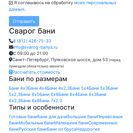
Я соглашаюсь на обработку
моих персональных
данных
.
Отправить
Сварог бани
8 (812) 426-75-33
info@svarog-banya.ru
C 09:00 до 21:00
Санкт-Петербург, Пулковское шоссе, дом 53
(перед
приездом обязательно звоните)
Рассчитать стоимость
Бани по размерам
Бани 4х3
Бани 4х4
Бани 4х2,3
Бани 5х4
Бани 5х3
Бани
5х2,3
Бани 6х5
Бани 6х6
Бани 6х4
Бани 6х3
Бани
6х2,3
Бани 6х8
Бани 7х2,3
Типы и особенности
Готовые бани
Бани для дачи
Большие бани
Перевозные
бани
Мобильные бани
Маленькие бани
Современные
бани
Русские бани
Бани из бруса
Недорогие