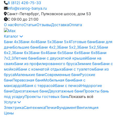
8 (812) 426-75-33
info@svarog-banya.ru
Санкт-Петербург, Пулковское шоссе, дом 53
C 09:00 до 21:00
О нас
Фото
Статьи
Отзывы
Доставка
Оплата
Каталог
Бани 4х3
Бани 4х4
Бани 5х3
Бани 5х4
Готовые бани
Бани для
дачи
Большие бани
Бани 4х2,3
Бани 5х2,3
Бани 5х2,5
Бани
6х2,3
Бани 6х3
Бани 6х4
Бани 6х5
Бани 6х6
Бани 6х8
Бани
7х2,3
Летние бани
Бани с двускатной крышей
Бани на
сваях
Бани из профилированного бруса
Зимние бани
Бани с
мойкой
Бани с комнатой отдыха
Бани с туалетом
Бани из
бруса
Маленькие бани
Современные бани
Русские
бани
Перевозная баня
Мобильная баня
Баня с
мансардой
Баня с террасой
Бани с печкой
Недорогие
бани
Одноэтажные бани
Двухэтажные бани
Проекты бань
под усадку
Проекты гостевых бань
Показать всё
Услуги
Электрика
Сантехника
Печки
Фундамент
Вентиляция
Цены