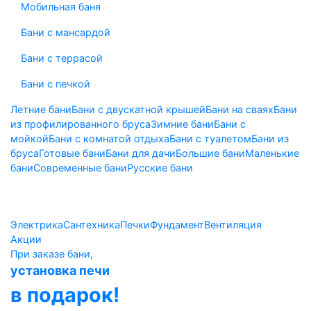
Мобильная баня
Бани с мансардой
Бани с террасой
Бани с печкой
Летние бани
Бани с двускатной крышей
Бани на сваях
Бани
из профилированного бруса
Зимние бани
Бани с
мойкой
Бани с комнатой отдыха
Бани с туалетом
Бани из
бруса
Готовые бани
Бани для дачи
Большие бани
Маленькие
бани
Современные бани
Русские бани
Показать все
Электрика
Сантехника
Печки
Фундамент
Вентиляция
Акции
При заказе бани,
установка печи
в подарок!